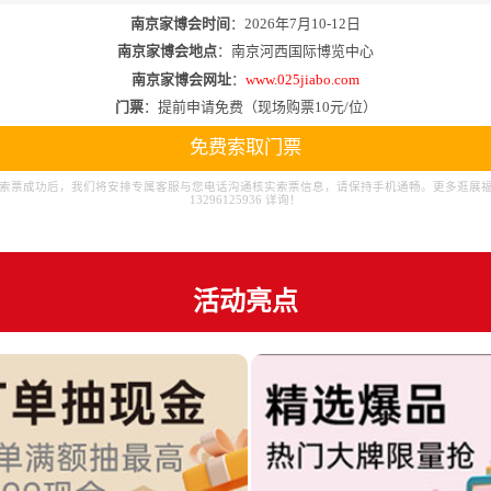
南京家博会时间
：2026年7月10-12日
南京家博会地点
：南京河西国际博览中心
南京家博会网址
：
www.025jiabo.com
门票
：提前申请免费（现场购票10元/位）
免费索取门票
索票成功后，我们将安排专属客服与您电话沟通核实索票信息，请保持手机通畅。更多逛展
13296125936 详询！
活动亮点