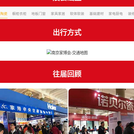
浴陶瓷
橱柜衣柜
地板门窗
家具家居
软体软装
基础建材
家电厨电
装
出行方式
往届回顾