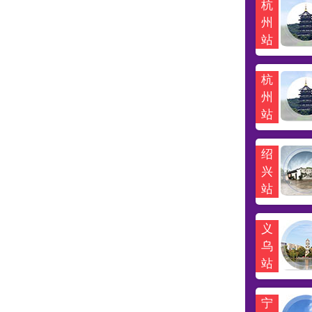
杭
州
站
杭
州
站
绍
兴
站
义
乌
站
宁