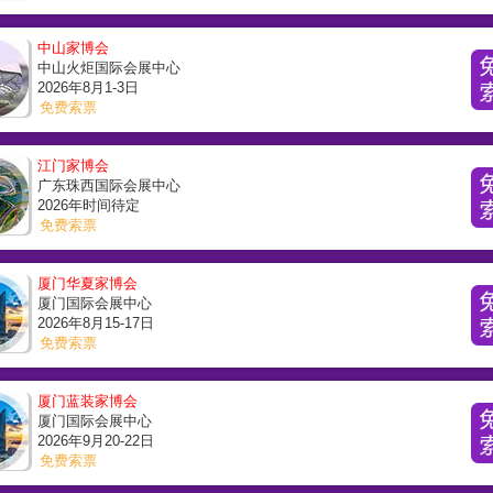
中山家博会
中山火炬国际会展中心
2026年8月1-3日
免费索票
江门家博会
广东珠西国际会展中心
2026年时间待定
免费索票
厦门华夏家博会
厦门国际会展中心
2026年8月15-17日
免费索票
厦门蓝装家博会
厦门国际会展中心
2026年9月20-22日
免费索票