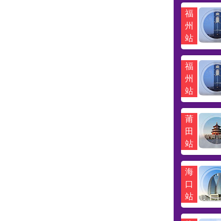
福
州
站
福
州
站
莆
田
站
海
口
站