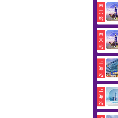
南
京
站
南
京
站
上
海
站
上
海
站