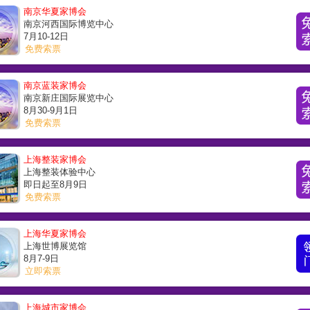
南京华夏家博会
南京河西国际博览中心
7月10-12日
免费索票
南京蓝装家博会
南京新庄国际展览中心
8月30-9月1日
免费索票
上海整装家博会
上海整装体验中心
即日起至8月9日
免费索票
上海华夏家博会
上海世博展览馆
8月7-9日
立即索票
上海城市家博会